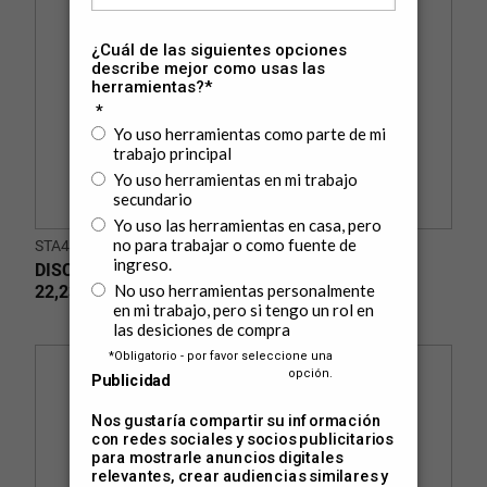
STA47700L
DISCO DIAMANTADO TURBO 7" X 7/8" (180 X
22,23mm)