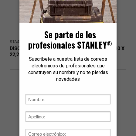
STA47702L
DISCO DIAMANTADO SEGMENTADO 7" X 7/8" (180 X
22,23mm)