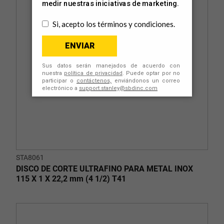
STA8061
DISCO DE CORTE ULTRAFINO PARA METAL INOX
115 X 1 X 22,2 mm (4 1/2) T41