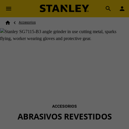
Skip to main content
Breadcrumb
Search
Accesorios
Home
ACCESORIOS
ABRASIVOS REVESTIDOS