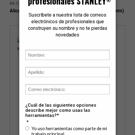
84-124LA
Alicates Miniatura Corte Diagonal 4" Largo (101 mm)