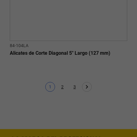
84-104LA
Alicates de Corte Diagonal 5" Largo (127 mm)
1
2
3
Página actual
Page
Page