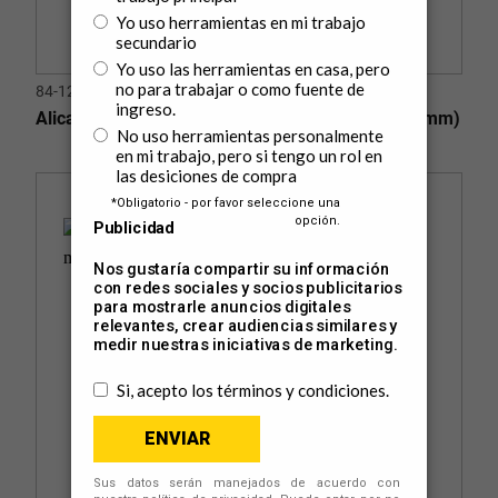
84-125LA
Alicates Miniatura Punta Cortante 4" Largo (101 mm)