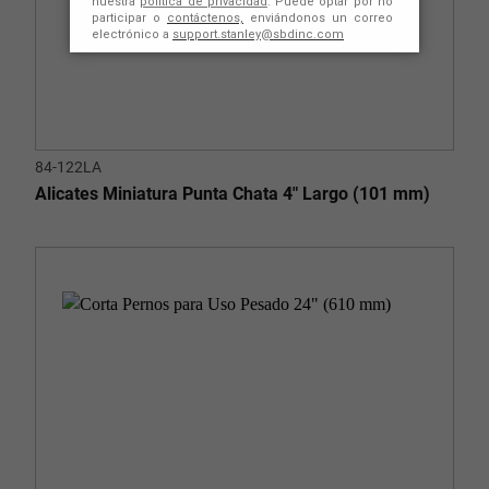
84-122LA
Alicates Miniatura Punta Chata 4" Largo (101 mm)