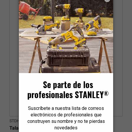
STDH8013-B2C
Taladro Percutor 1/2" 800W