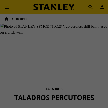
Skip to main content
Breadcrumb
Search
Taladros
Home
TALADROS
TALADROS PERCUTORES