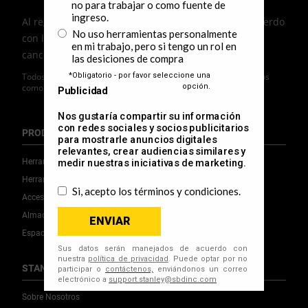
Al registrarte, tu información será procesada de acuerdo
con la
Política de Privacidad
de STANLEY. Puedes
cancelar tu suscripción en cualquier momento.
Todos los campos son obligatorios a menos que estén marcados
como opcionales.
PRODUCTOS
Herramientas Eléctricas
Herramientas Manuales
Accesorios
Almacenamiento
Espacio de Trabajo
STANLEY
Sobre Nosotros