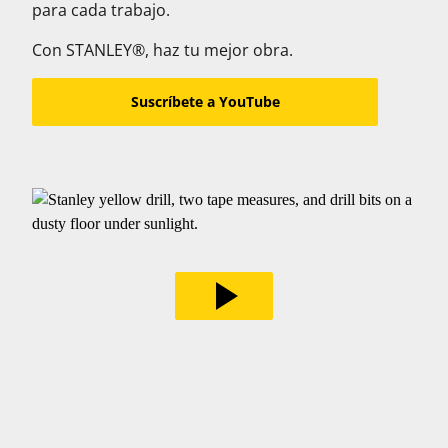
para cada trabajo.
Con STANLEY®, haz tu mejor obra.
Suscríbete a YouTube
play_arrow