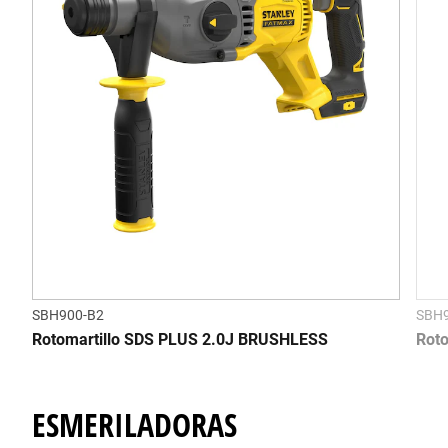
SBH900-B2
SBH
Rotomartillo SDS PLUS 2.0J BRUSHLESS
Rot
ESMERILADORAS