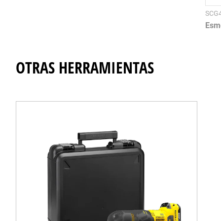
SCG
Esme
OTRAS HERRAMIENTAS