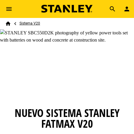
Skip to main content
Breadcrumb
Search
Sistema V20
Home
NUEVO SISTEMA STANLEY
FATMAX V20